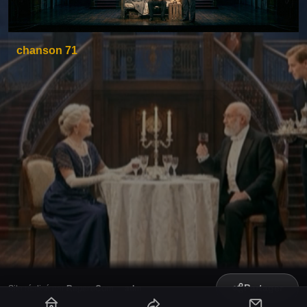
chanson 71
Partager
Site réalisé par
RepereCom
·
adm