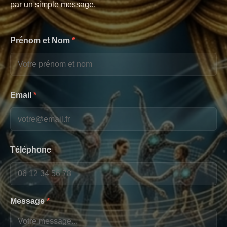
par un simple message.
Prénom et Nom
*
Email
*
Téléphone
Message
*