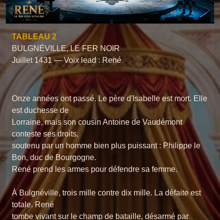
TABLEAU 2
BULGNÉVILLE, LE FER NOIR
Juillet 1431 — Voix lead : René
Onze années ont passé. Le père d'Isabelle est mort. Elle
est duchesse de
Lorraine, mais son cousin Antoine de Vaudémont
conteste ses droits,
soutenu par un homme bien plus puissant : Philippe le
Bon, duc de Bourgogne.
René prend les armes pour défendre sa femme.
À Bulgnéville, trois mille contre dix mille. La défaite est
totale. René
tombe vivant sur le champ de bataille, désarmé par