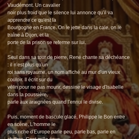
Vaudémont. Un cavalier
noir plus froid que le silence lui annonce qu'il va
apprendre ce qu'est la
Bourgogne en France. On le jette dans la cale, on le
traîne à Dijon, et la
porte de la prison se referme sur lui.
Seul dans sa tour de pierre, René chante sa déchéance
: il n'est plus qu'un
roi sans royaume, un nom affiché au mur d'un vieux
couloir. Il écrit sur du
vélin pour ne pas mourir, dessine le visage d'Isabelle
dans la poussière,
parle aux araignées quand l'ennui le divise.
Puis, moment de bascule glacé, Philippe le Bon entre
en scène. L'homme le
plus riche d'Europe parle peu, parle bas, parle en