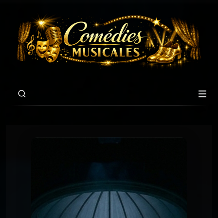
00:00
02:38
Chansons du Titanic
CHANSON 7 : LE SECRET D’HENRY