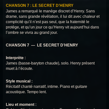
CHANSON 7 : LE SECRET D’HENRY
1
CHANSON 7 : LE SECRET D’HENRY
Chansons du Titanic
Chansons du
CHANSON 12 : SOUS LES
James a remarqué le manège discret d’Henry. Sans
MÊMES ÉTOILES
Titanic
drame, sans grande révélation, il lui dit avec chaleur et
CHANSON 1 : LE GÉANT DE BELFAST
2
Chansons du Titanic
complicité qu’il n’est pas seul, que la fraternité le
protège, et qu’un jour ce qu’Henry vit aujourd’hui dans
Chansons du
CHANSON 13 : L’ICEBERG
CHANSON 2 : LETTRE À SAMUEL
l’ombre se vivra au grand jour.
3
SILENCIEUX
Chansons du Titanic
Titanic
CHANSON 3 : SOUS LE PONT
CHANSON 7 — LE SECRET D’HENRY
4
Chansons du Titanic
Chansons du Titanic
CHANSON 14 : LA
SENTENCE
Interprète :
CHANSON 4 : ADIEU SOUTHAMPTON
5
Chansons du Titanic
James (basse-baryton chaude), solo. Henry présent
muet à l’écoute.
Chansons du
CHANSON 15 : LE GÉANT
CHANSON 5 : COMME NOUS AVONS VÉCU
6
TOMBE
Titanic
Chansons du Titanic
Style musical :
CHANSON 6 : LE BAL DES ÉTOILES
Récitatif chanté narratif, intime. Piano et guitare
7
Chansons du Titanic
CHANSON 16 — ADIEU
Chansons du Titanic
acoustique. Tempo lent.
ELLEN
CHANSON 8 : PLUS PRÈS DES ANGES
8
Lieu et moment :
Chansons du Titanic
Chansons du