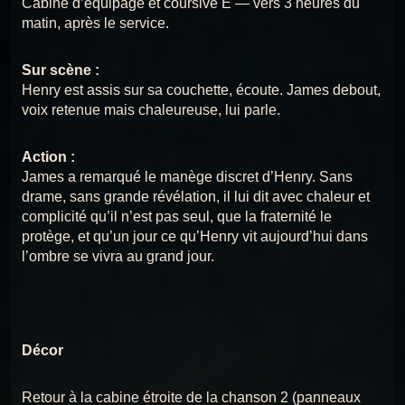
CHANSON 17 : BERCEUSE POUR
Cabine d’équipage et coursive E — vers 3 heures du
CHANSON 9 : LATIMÈRE
LES ENFANTS
Titanic
matin, après le service.
9
Chansons du Titanic
CHANSON 10 : FRÈRES DE COURSIVE
Sur scène :
Chansons du
CHANSON 18 : REMPLISSEZ LES
10
Chansons du Titanic
Henry est assis sur sa couchette, écoute. James debout,
CANOTS
Titanic
voix retenue mais chaleureuse, lui parle.
CHANSON 11 : UNE OMBRE SUR L’OCÉAN
11
Chansons du Titanic
Chansons du
CHANSON 19 : LA PROMESSE À
Action :
MARY
Titanic
CHANSON 12 : SOUS LES MÊMES ÉTOILES
James a remarqué le manège discret d’Henry. Sans
12
Chansons du Titanic
drame, sans grande révélation, il lui dit avec chaleur et
complicité qu’il n’est pas seul, que la fraternité le
Chansons du
CHANSON 20 : PLUS PRÈS DES
CHANSON 13 : L’ICEBERG SILENCIEUX
13
protège, et qu’un jour ce qu’Henry vit aujourd’hui dans
ANGES
Titanic
Chansons du Titanic
l’ombre se vivra au grand jour.
CHANSON 14 : LA SENTENCE
14
Chansons du Titanic
CHANSON 15 : LE GÉANT TOMBE
15
Chansons du Titanic
Décor
CHANSON 16 — ADIEU ELLEN
16
Chansons du Titanic
Retour à la cabine étroite de la chanson 2 (panneaux