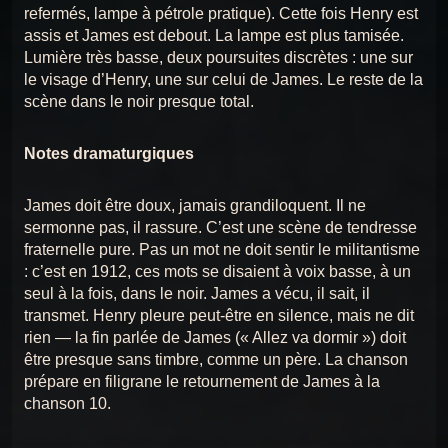
refermés, lampe à pétrole pratique). Cette fois Henry est
CHANSON 17 : BERCEUSE POUR LES ENFANTS
assis et James est debout. La lampe est plus tamisée.
17
Chansons du Titanic
Lumière très basse, deux poursuites discrètes : une sur
le visage d’Henry, une sur celui de James. Le reste de la
CHANSON 18 : REMPLISSEZ LES CANOTS
18
scène dans le noir presque total.
Chansons du Titanic
CHANSON 19 : LA PROMESSE À MARY
19
Notes dramaturgiques
Chansons du Titanic
CHANSON 20 : PLUS PRÈS DES ANGES
James doit être doux, jamais grandiloquent. Il ne
20
Chansons du Titanic
sermonne pas, il rassure. C’est une scène de tendresse
fraternelle pure. Pas un mot ne doit sentir le militantisme
: c’est en 1912, ces mots se disaient à voix basse, à un
seul à la fois, dans le noir. James a vécu, il sait, il
transmet. Henry pleure peut-être en silence, mais ne dit
rien — la fin parlée de James (« Allez va dormir ») doit
être presque sans timbre, comme un père. La chanson
prépare en filigrane le retournement de James à la
chanson 10.