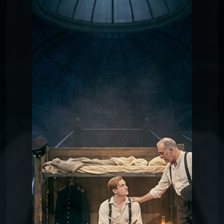
Chansons du
CHANSON 7 : LE SECRET
D’HENRY
Titanic
Chansons du
CHANSON 1 : LE GÉANT DE
BELFAST
Titanic
Chansons du
CHANSON 2 : LETTRE À
SAMUEL
Titanic
Chansons du Titanic
CHANSON 3 : SOUS LE
PONT
Chansons du
CHANSON 4 : ADIEU
SOUTHAMPTON
Titanic