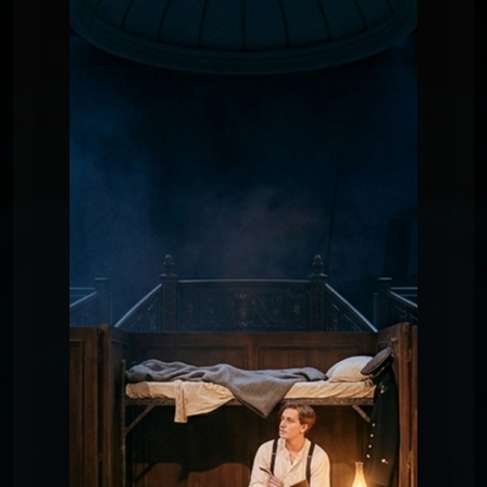
Chansons du
CHANSON 2 : LETTRE À
SAMUEL
Titanic
Chansons du
CHANSON 1 : LE GÉANT DE
BELFAST
Titanic
Chansons du Titanic
CHANSON 3 : SOUS LE
PONT
Chansons du
CHANSON 4 : ADIEU
SOUTHAMPTON
Titanic
Chansons du
CHANSON 5 : COMME NOUS
AVONS VÉCU
Titanic