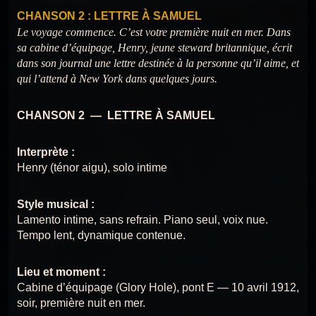
CHANSON 2 : LETTRE À SAMUEL
1
CHANSON 2 : LETTRE À SAMUEL
Chansons du Titanic
Chansons du
CHANSON 12 : SOUS LES
Le voyage commence. C’est votre première nuit en mer. Dans
MÊMES ÉTOILES
Titanic
sa cabine d’équipage, Henry, jeune steward britannique, écrit
CHANSON 1 : LE GÉANT DE BELFAST
2
Chansons du Titanic
dans son journal une lettre destinée à la personne qu’il aime, et
qui l’attend à New York dans quelques jours.
Chansons du
CHANSON 13 : L’ICEBERG
CHANSON 3 : SOUS LE PONT
3
SILENCIEUX
Chansons du Titanic
Titanic
CHANSON 2 — LETTRE À SAMUEL
CHANSON 4 : ADIEU SOUTHAMPTON
4
Chansons du Titanic
Chansons du Titanic
CHANSON 14 : LA
Interprète :
SENTENCE
Henry (ténor aigu), solo intime
CHANSON 5 : COMME NOUS AVONS VÉCU
5
Chansons du Titanic
Chansons du
CHANSON 15 : LE GÉANT
Style musical :
CHANSON 6 : LE BAL DES ÉTOILES
6
TOMBE
Titanic
Lamento intime, sans refrain. Piano seul, voix nue.
Chansons du Titanic
Tempo lent, dynamique contenue.
CHANSON 7 : LE SECRET D’HENRY
7
Chansons du Titanic
CHANSON 16 — ADIEU
Chansons du Titanic
Lieu et moment :
ELLEN
Cabine d’équipage (Glory Hole), pont E — 10 avril 1912,
CHANSON 8 : PLUS PRÈS DES ANGES
8
soir, première nuit en mer.
Chansons du Titanic
Chansons du