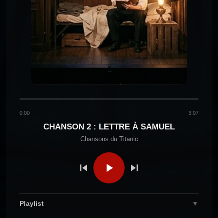
Chansons du
CHANSON 6 : LE BAL DES
ÉTOILES
Titanic
Chansons du
CHANSON 7 : LE SECRET
D’HENRY
Titanic
Chansons du
CHANSON 8 : PLUS PRÈS DES
ANGES
Titanic
0:00
3:07
Chansons du Titanic
CHANSON 9 : LATIMÈRE
CHANSON 2 : LETTRE À SAMUEL
Chansons du Titanic
Chansons du
CHANSON 10 : FRÈRES DE
COURSIVE
Titanic
Chansons du
CHANSON 11 : UNE OMBRE SUR
Playlist
▼
L’OCÉAN
Titanic