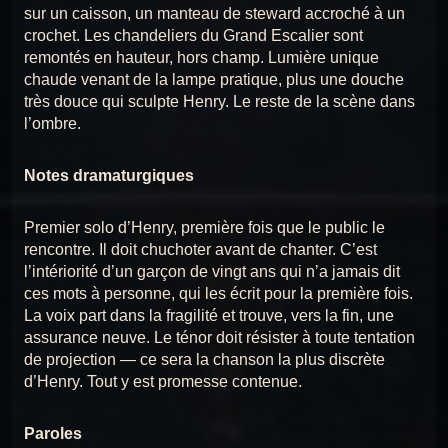
sur un caisson, un manteau de steward accroché à un
CHANSON 17 : BERCEUSE POUR LES ENFANTS
crochet. Les chandeliers du Grand Escalier sont
17
Chansons du Titanic
remontés en hauteur, hors champ. Lumière unique
chaude venant de la lampe pratique, plus une douche
CHANSON 18 : REMPLISSEZ LES CANOTS
18
très douce qui sculpte Henry. Le reste de la scène dans
Chansons du Titanic
l’ombre.
CHANSON 19 : LA PROMESSE À MARY
19
Chansons du Titanic
Notes dramaturgiques
CHANSON 20 : PLUS PRÈS DES ANGES
20
Chansons du Titanic
Premier solo d’Henry, première fois que le public le
rencontre. Il doit chuchoter avant de chanter. C’est
l’intériorité d’un garçon de vingt ans qui n’a jamais dit
ces mots à personne, qui les écrit pour la première fois.
La voix part dans la fragilité et trouve, vers la fin, une
assurance neuve. Le ténor doit résister à toute tentation
de projection — ce sera la chanson la plus discrète
d’Henry. Tout y est promesse contenue.
Paroles