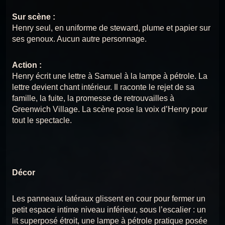
CHANSON 17 : BERCEUSE POUR
CHANSON 9 : LATIMÈRE
LES ENFANTS
Titanic
9
Sur scène :
Chansons du Titanic
Henry seul, en uniforme de steward, plume et papier sur
CHANSON 10 : FRÈRES DE COURSIVE
ses genoux. Aucun autre personnage.
Chansons du
CHANSON 18 : REMPLISSEZ LES
10
Chansons du Titanic
CANOTS
Titanic
Action :
CHANSON 11 : UNE OMBRE SUR L’OCÉAN
11
Henry écrit une lettre à Samuel à la lampe à pétrole. La
Chansons du Titanic
Chansons du
CHANSON 19 : LA PROMESSE À
lettre devient chant intérieur. Il raconte le rejet de sa
MARY
Titanic
CHANSON 12 : SOUS LES MÊMES ÉTOILES
famille, la fuite, la promesse de retrouvailles à
12
Chansons du Titanic
Greenwich Village. La scène pose la voix d’Henry pour
tout le spectacle.
Chansons du
CHANSON 20 : PLUS PRÈS DES
CHANSON 13 : L’ICEBERG SILENCIEUX
13
ANGES
Titanic
Chansons du Titanic
CHANSON 14 : LA SENTENCE
14
Chansons du Titanic
Décor
CHANSON 15 : LE GÉANT TOMBE
15
Chansons du Titanic
Les panneaux latéraux glissent en cour pour fermer un
petit espace intime niveau inférieur, sous l’escalier : un
CHANSON 16 — ADIEU ELLEN
16
Chansons du Titanic
lit superposé étroit, une lampe à pétrole pratique posée