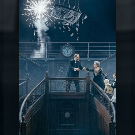
Chansons du
CHANSON 18 : REMPLISSEZ LES
CANOTS
Titanic
Chansons du
CHANSON 1 : LE GÉANT DE
BELFAST
Titanic
Chansons du
CHANSON 2 : LETTRE À
SAMUEL
Titanic
Chansons du Titanic
CHANSON 3 : SOUS LE
PONT
Chansons du
CHANSON 4 : ADIEU
SOUTHAMPTON
Titanic