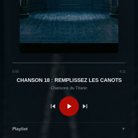
Chansons du
CHANSON 5 : COMME NOUS
AVONS VÉCU
Titanic
Chansons du
CHANSON 6 : LE BAL DES
ÉTOILES
Titanic
Chansons du
CHANSON 7 : LE SECRET
D’HENRY
Titanic
0:00
4:11
Chansons du
CHANSON 8 : PLUS PRÈS DES
CHANSON 18 : REMPLISSEZ LES CANOTS
ANGES
Titanic
Chansons du Titanic
Chansons du Titanic
CHANSON 9 : LATIMÈRE
Chansons du
CHANSON 10 : FRÈRES DE
Playlist
▼
COURSIVE
Titanic