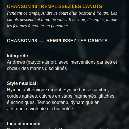
CHANSON 18 : REMPLISSEZ LES CANOTS
1
CHANSON 18 : REMPLISSEZ LES CANOTS
Chansons du Titanic
Chansons du
CHANSON 11 : UNE OMBRE SUR
Pendant ce temps, Andrews court d’un bossoir à l’autre. Les
L’OCÉAN
Titanic
canots descendent à moitié vides. Il enrage, il supplie, il aide
CHANSON 1 : LE GÉANT DE BELFAST
2
Chansons du Titanic
les femmes à monter en personne.
Chansons du
CHANSON 12 : SOUS LES
CHANSON 2 : LETTRE À SAMUEL
3
CHANSON 18 — REMPLISSEZ LES CANOTS
MÊMES ÉTOILES
Chansons du Titanic
Titanic
CHANSON 3 : SOUS LE PONT
4
Interprète :
Chansons du Titanic
Chansons du
CHANSON 13 : L’ICEBERG
Andrews (baryton-ténor), avec interventions parlées et
SILENCIEUX
Titanic
chœur des marins disciplinés
CHANSON 4 : ADIEU SOUTHAMPTON
5
Chansons du Titanic
Chansons du Titanic
CHANSON 14 : LA
Style musical :
CHANSON 5 : COMME NOUS AVONS VÉCU
6
SENTENCE
Hymne anthémique urgent. Synthé basse sombre,
Chansons du Titanic
cordes agitées, cuivres en stabs fragmentés, glitches
CHANSON 6 : LE BAL DES ÉTOILES
électroniques. Tempo soutenu, dynamique en
7
Chansons du
CHANSON 15 : LE GÉANT
Chansons du Titanic
alternance violente et chuchotée.
TOMBE
Titanic
CHANSON 7 : LE SECRET D’HENRY
8
Lieu et moment :
Chansons du Titanic
Chansons du Titanic