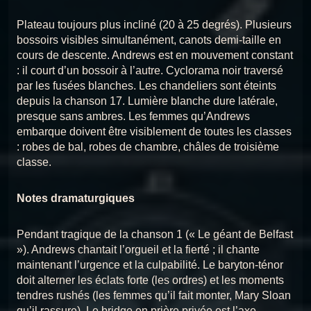
CHANSON 16 — ADIEU ELLEN
Plateau toujours plus incliné (20 à 25 degrés). Plusieurs
17
Chansons du Titanic
bossoirs visibles simultanément, canots demi-taille en
cours de descente. Andrews est en mouvement constant
CHANSON 17 : BERCEUSE POUR LES ENFANTS
18
: il court d’un bossoir à l’autre. Cyclorama noir traversé
Chansons du Titanic
par les fusées blanches. Les chandeliers sont éteints
CHANSON 19 : LA PROMESSE À MARY
depuis la chanson 17. Lumière blanche dure latérale,
19
Chansons du Titanic
presque sans ambres. Les femmes qu’Andrews
embarque doivent être visiblement de toutes les classes
CHANSON 20 : PLUS PRÈS DES ANGES
20
: robes de bal, robes de chambre, châles de troisième
Chansons du Titanic
classe.
Notes dramaturgiques
Pendant tragique de la chanson 1 (« Le géant de Belfast
»). Andrews chantait l’orgueil et la fierté ; il chante
maintenant l’urgence et la culpabilité. Le baryton-ténor
doit alterner les éclats forte (les ordres) et les moments
tendres rushés (les femmes qu’il fait monter, Mary Sloan
qu’il rassure). Le bridge en prière privée est l’axe