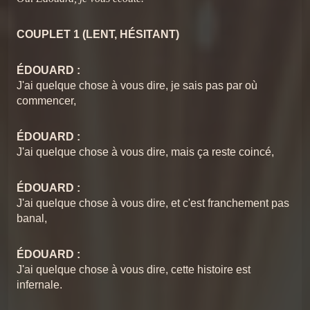
9
Chansons du Pschittt
16 Le slow
Chansons du Pschittt
COUPLET 1 (LENT, HÉSITANT)
09 Picasso
10
Chansons du Pschittt
Chansons du Pschittt
18 reprise
ÉDOUARD :
10 La cérémonie
J'ai quelque chose à vous dire, je sais pas par où
11
Chansons du Pschittt
commencer,
11 Signez là
Chansons du Pschittt
Le Pschittt intégrale
12
Chansons du Pschittt
ÉDOUARD :
J'ai quelque chose à vous dire, mais ça reste coincé,
12 Je suis un cactus
13
Chansons du Pschittt
ÉDOUARD :
13 Quand tu chantes
J'ai quelque chose à vous dire, et c'est franchement pas
14
Chansons du Pschittt
banal,
14 Pelote la chatte
15
Chansons du Pschittt
ÉDOUARD :
J'ai quelque chose à vous dire, cette histoire est
15 Les cadeaux
16
infernale.
Chansons du Pschittt