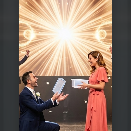
Chansons du Pschittt
17 Je veux être votre
couvercle
Chansons du Pschittt
01 Bienvenue à la mairie
Chansons du Pschittt
02 Bonjour c'est bien ici ?
Chansons du Pschittt
03 L'Équipe contre Marie-
Claire
Chansons du Pschittt
04 merci qui ?