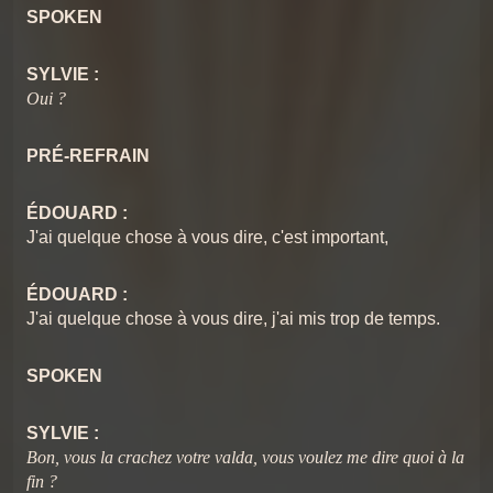
16 Le slow
SPOKEN
17
Chansons du Pschittt
18 reprise
SYLVIE :
18
Chansons du Pschittt
Oui ?
Le Pschittt intégrale
19
Chansons du Pschittt
PRÉ-REFRAIN
ÉDOUARD :
J'ai quelque chose à vous dire, c'est important,
ÉDOUARD :
J'ai quelque chose à vous dire, j'ai mis trop de temps.
SPOKEN
SYLVIE :
Bon, vous la crachez votre valda, vous voulez me dire quoi à la
fin ?