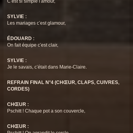
C'est si simple l'amour,
SYLVIE :
Les mariages c'est glamour,
ÉDOUARD :
On fait équipe c'est clair,
SYLVIE :
Je le savais, c'était dans Marie-Claire.
REFRAIN FINAL N°4 (CHŒUR, CLAPS, CUIVRES,
CORDES)
CHŒUR :
Pschitt ! Chaque pot a son couvercle,
CHŒUR :
Pschitt ! On agrandit le cercle,