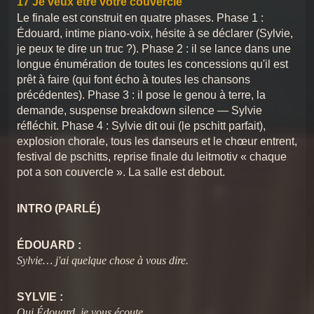
17 Je veux être votre couvercle
Chansons du Pschittt
Le finale est construit en quatre phases. Phase 1 :
Édouard, intime piano-voix, hésite à se déclarer (Sylvie,
01 Bienvenue à la mairie
Chansons du Pschittt
11 Signez là
2
Chansons du Pschittt
je peux te dire un truc ?). Phase 2 : il se lance dans une
longue énumération de toutes les concessions qu'il est
02 Bonjour c'est bien ici ?
prêt à faire (qui font écho à toutes les chansons
3
Chansons du Pschittt
Chansons du Pschittt
12 Je suis un cactus
précédentes). Phase 3 : il pose le genou à terre, la
demande, suspense breakdown silence — Sylvie
03 L'Équipe contre Marie-Claire
4
réfléchit. Phase 4 : Sylvie dit oui (le pschitt parfait),
Chansons du Pschittt
explosion chorale, tous les danseurs et le chœur entrent,
Chansons du Pschittt
13 Quand tu chantes
04 merci qui ?
festival de pschitts, reprise finale du leitmotiv « chaque
5
Chansons du Pschittt
pot a son couvercle ». La salle est debout.
05 Le périnée
6
Chansons du Pschittt
Chansons du Pschittt
14 Pelote la chatte
INTRO (PARLÉ)
06 L'amour rend aveugle
7
ÉDOUARD :
Chansons du Pschittt
Sylvie… j'ai quelque chose à vous dire.
Chansons du Pschittt
15 Les cadeaux
07 Chaque pot a son couvercle
8
Chansons du Pschittt
SYLVIE :
Oui Édouard, je vous écoute.
08 Allô Martine