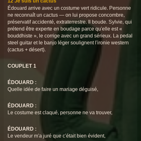
12 Je suis un cactus
Chansons du Pschittt
Édouard arrive avec un costume vert ridicule. Personne
ne reconnaît un cactus — on lui propose concombre,
01 Bienvenue à la mairie
Chansons du Pschittt
11 Signez là
2
Chansons du Pschittt
préservatif accidenté, extraterrestre. Il boude. Sylvie, qui
prétend être experte en boudage parce qu'elle est «
02 Bonjour c'est bien ici ?
bouddhiste », le corrige avec un grand sérieux. La pedal
3
Chansons du Pschittt
Chansons du Pschittt
13 Quand tu chantes
steel guitar et le banjo léger soulignent l'ironie western
(cactus + désert).
03 L'Équipe contre Marie-Claire
4
Chansons du Pschittt
COUPLET 1
Chansons du Pschittt
14 Pelote la chatte
04 merci qui ?
5
Chansons du Pschittt
ÉDOUARD :
05 Le périnée
Quelle idée de faire un mariage déguisé,
6
Chansons du Pschittt
Chansons du Pschittt
15 Les cadeaux
06 L'amour rend aveugle
ÉDOUARD :
7
Chansons du Pschittt
Le costume est claqué, personne ne va trouver,
Chansons du Pschittt
16 Le slow
07 Chaque pot a son couvercle
8
ÉDOUARD :
Chansons du Pschittt
Le vendeur m'a juré que c'était bien évident,
Chansons du Pschittt
08 Allô Martine