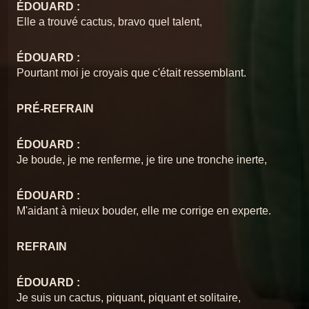
17 Je veux être votre couvercle
ÉDOUARD :
17
Chansons du Pschittt
Elle a trouvé cactus, bravo quel talent,
18 reprise
18
ÉDOUARD :
Chansons du Pschittt
Pourtant moi je croyais que c'était ressemblant.
Le Pschittt intégrale
19
Chansons du Pschittt
PRÉ-REFRAIN
ÉDOUARD :
Je boude, je me renferme, je tire une tronche inerte,
ÉDOUARD :
M'aidant à mieux bouder, elle me corrige en experte.
REFRAIN
ÉDOUARD :
Je suis un cactus, piquant, piquant et solitaire,