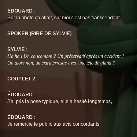
17 Je veux être votre
9
Chansons du Pschittt
couvercle
ÉDOUARD :
09 Picasso
Sur la photo ça allait, sur moi c'est pas transcendant.
10
Chansons du Pschittt
Chansons du Pschittt
18 reprise
SPOKEN (RIRE DE SYLVIE)
10 La cérémonie
11
Chansons du Pschittt
SYLVIE :
11 Signez là
Chansons du Pschittt
Le Pschittt intégrale
12
Ha ha ! Un concombre ? Un préservatif après un accident ?
Chansons du Pschittt
Ou alors non, un extraterrestre avec une tête de gland ?
13 Quand tu chantes
13
Chansons du Pschittt
COUPLET 2
14 Pelote la chatte
14
Chansons du Pschittt
ÉDOUARD :
J'ai pris la pose typique, elle a hésité longtemps,
15 Les cadeaux
15
Chansons du Pschittt
ÉDOUARD :
16 Le slow
Je remercie le public aux avis concordants,
16
Chansons du Pschittt