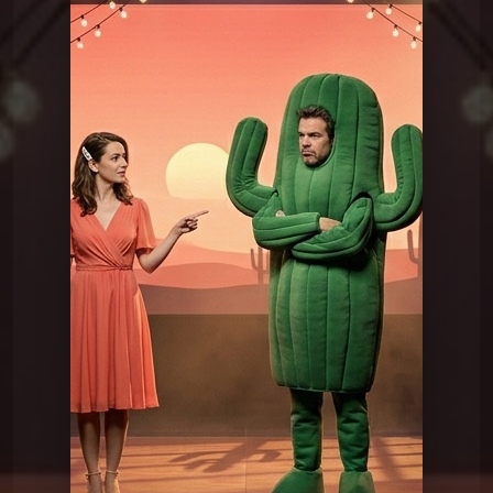
Chansons du Pschittt
12 Je suis un cactus
Chansons du Pschittt
01 Bienvenue à la mairie
Chansons du Pschittt
02 Bonjour c'est bien ici ?
Chansons du Pschittt
03 L'Équipe contre Marie-
Claire
Chansons du Pschittt
04 merci qui ?