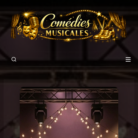
00:00
01:47
Chansons du Pschittt
12 Je suis un cactus