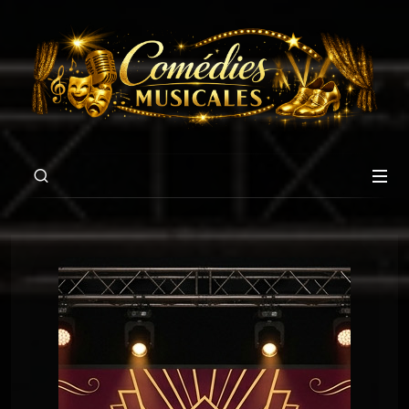
00:00
02:26
Chansons du Pschittt
11 Signez là