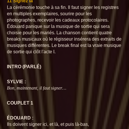
11 Signez là
Chansons du Pschittt
La cérémonie touche à sa fin. Il faut signer les registres
en multiples exemplaires, sourire pour les
01 Bienvenue à la mairie
Chansons du Pschittt
12 Je suis un cactus
2
Chansons du Pschittt
photographes, recevoir les cadeaux protocolaires.
Édouard panique sur la musique de sortie qui sera
02 Bonjour c'est bien ici ?
choisie pour les mariés. La chanson contient quatre
3
Chansons du Pschittt
Chansons du Pschittt
13 Quand tu chantes
breaks musicaux où le régisseur insérera des extraits de
musiques différentes. Le break final est la vraie musique
03 L'Équipe contre Marie-Claire
4
de sortie qui clôt l'acte I.
Chansons du Pschittt
Chansons du Pschittt
14 Pelote la chatte
04 merci qui ?
5
INTRO (PARLÉ)
Chansons du Pschittt
05 Le périnée
SYLVIE :
6
Chansons du Pschittt
Chansons du Pschittt
15 Les cadeaux
Bon, maintenant, il faut signer…
06 L'amour rend aveugle
7
Chansons du Pschittt
COUPLET 1
Chansons du Pschittt
16 Le slow
07 Chaque pot a son couvercle
8
ÉDOUARD :
Chansons du Pschittt
Ils doivent signer ici, et là, et puis là-bas,
Chansons du Pschittt
08 Allô Martine