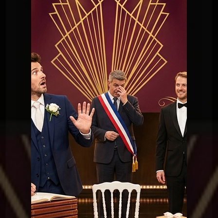
Chansons du Pschittt
11 Signez là
Chansons du Pschittt
01 Bienvenue à la mairie
Chansons du Pschittt
02 Bonjour c'est bien ici ?
Chansons du Pschittt
03 L'Équipe contre Marie-
Claire
Chansons du Pschittt
04 merci qui ?