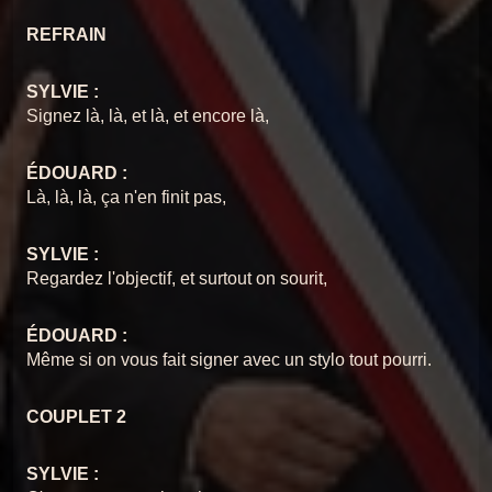
17 Je veux être votre couvercle
17
Chansons du Pschittt
REFRAIN
18 reprise
18
SYLVIE :
Chansons du Pschittt
Signez là, là, et là, et encore là,
Le Pschittt intégrale
19
Chansons du Pschittt
ÉDOUARD :
Là, là, là, ça n'en finit pas,
SYLVIE :
Regardez l'objectif, et surtout on sourit,
ÉDOUARD :
Même si on vous fait signer avec un stylo tout pourri.
COUPLET 2
SYLVIE :