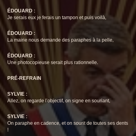
17 Je veux être votre
9
Chansons du Pschittt
couvercle
ÉDOUARD :
09 Picasso
Je serais eux je ferais un tampon et puis voilà,
10
Chansons du Pschittt
Chansons du Pschittt
18 reprise
ÉDOUARD :
10 La cérémonie
11
La mairie nous demande des paraphes à la pelle,
Chansons du Pschittt
12 Je suis un cactus
Chansons du Pschittt
Le Pschittt intégrale
12
ÉDOUARD :
Chansons du Pschittt
Une photocopieuse serait plus rationnelle.
13 Quand tu chantes
13
Chansons du Pschittt
PRÉ-REFRAIN
14 Pelote la chatte
14
Chansons du Pschittt
SYLVIE :
Allez, on regarde l'objectif, on signe en souriant,
15 Les cadeaux
15
Chansons du Pschittt
SYLVIE :
16 Le slow
On paraphe en cadence, et on sourit de toutes ses dents
16
Chansons du Pschittt
!